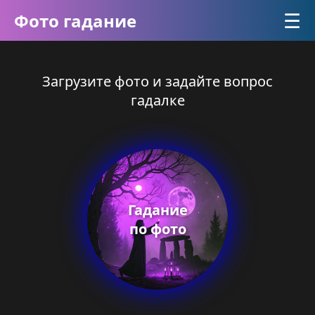
☰
Фото гадание
Загрузите фото и задайте вопрос
гадалке
Гадание
по фото