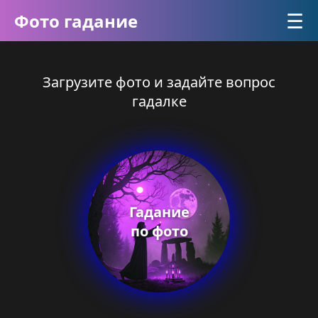
☰
Фото гадание
Загрузите фото и задайте вопрос
гадалке
Гадание
по фото