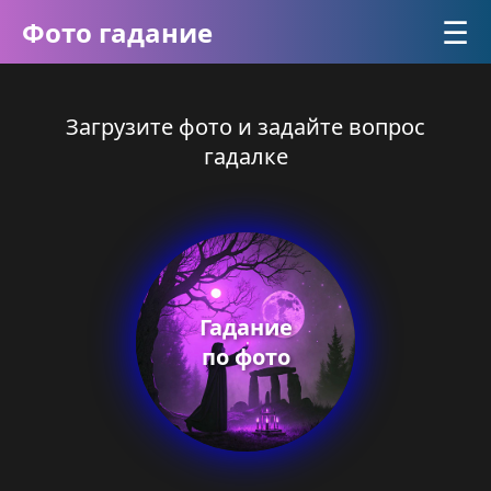
☰
Фото гадание
Загрузите фото и задайте вопрос
гадалке
Гадание
по фото