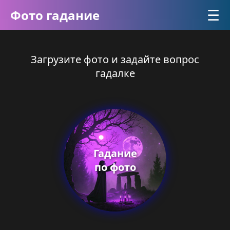
☰
Фото гадание
Загрузите фото и задайте вопрос
гадалке
Гадание
по фото