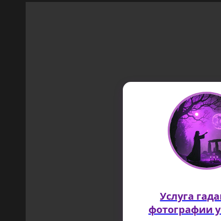
Услуга гада
фотографии у