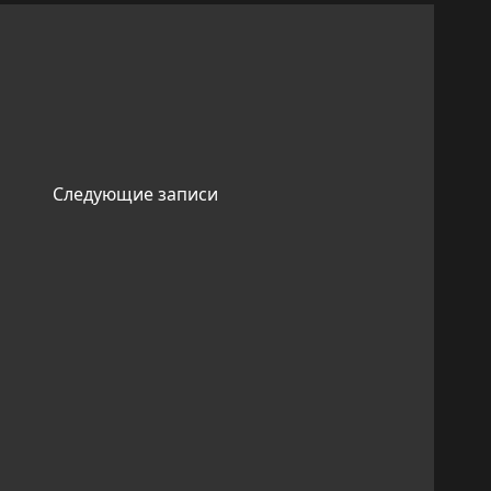
Навигация
Следующие записи
по
записям