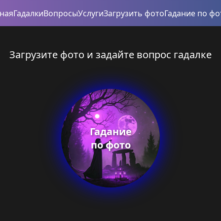
вная
Гадалки
Вопросы
Услуги
Загрузить фото
Гадание по фо
Загрузите фото и задайте вопрос гадалке
Гадание
по фото