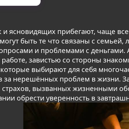
ок и ясновидящих прибегают, чаще в
могут быть те что связаны с семьей
росами и проблемами с деньгами. А
 работе, завистью со стороны знаком
екоторые выбирают для себя многоч
из за нерешённых проблем в жизни. З
 страхов, вызванных жизненными об
ии обрести уверенность в завтрашне