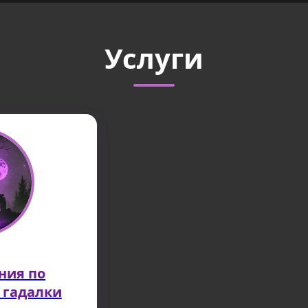
Услуги
ния по
 гадалки