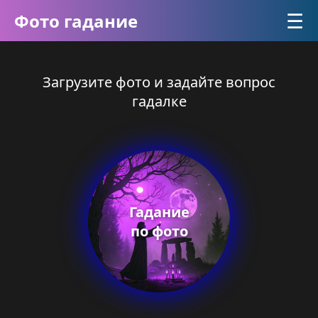
☰
Фото гадание
Загрузите фото и задайте вопрос
гадалке
Гадание
по фото