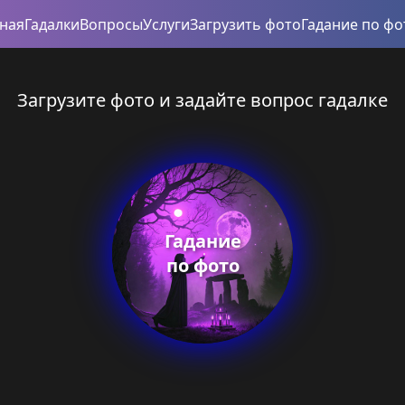
вная
Гадалки
Вопросы
Услуги
Загрузить фото
Гадание по фо
Загрузите фото и задайте вопрос гадалке
Гадание
по фото