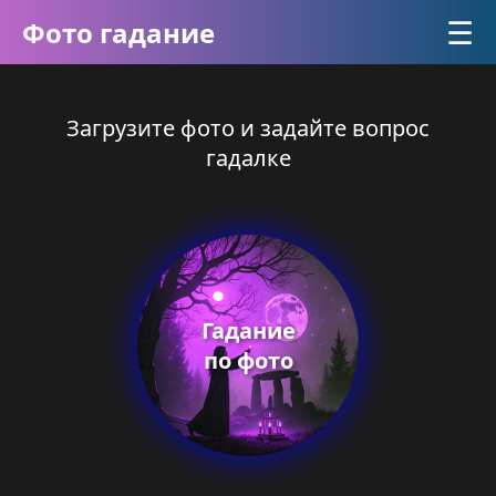
☰
Фото гадание
Загрузите фото и задайте вопрос
гадалке
Гадание
по фото