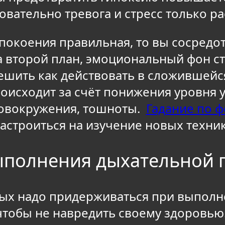
овательно тревога и стресс только ра
спокоения правильная, то вы сосредо
а второй план, эмоциональный фон ст
решить как действовать в сложившейс
оисходит за счёт понижения уровня уг
ловокружения, тошноты.
Гадание по ф
астроиться на изучение новых техни
ыполнения дыхательной 
рых надо придерживаться при выпол
чтобы не навредить своему здоровью