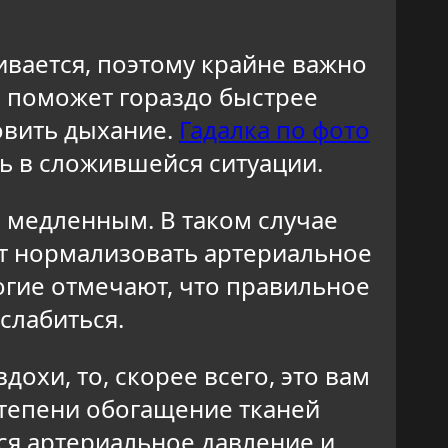
ивается, поэтому крайне важно
о поможет гораздо быстрее
новить дыхание.
Гадалка по фото
ть в сложившейся ситуации.
 медленным. В таком случае
ет нормализовать артериальное
огие отмечают, что правильное
слабиться.
охи, то, скорее всего, это вам
степени обогащение тканей
ся артериальное давление и