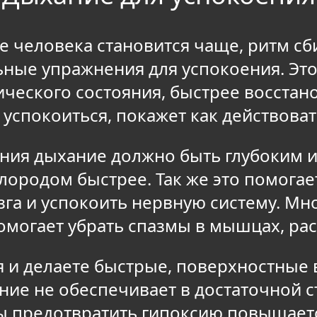
е человека становится чаще, ритм сб
ные упражнения для успокоения. Эт
нического состояния, быстрее восста
успокоиться, покажет как действова
ения дыхание должно быть глубоким и
лородом быстрее. Так же это помога
зга и успокоить нервную систему. Мн
омогает убрать спазмы в мышцах, рас
 и делаете быстрые, поверхностные вд
ние не обеспечивает в достаточной 
бы предотвратить гипоксию повышает