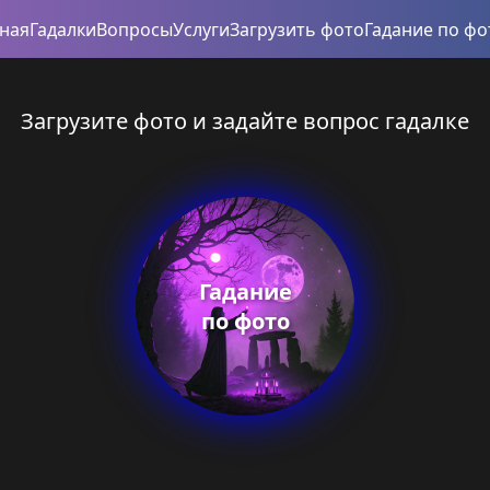
вная
Гадалки
Вопросы
Услуги
Загрузить фото
Гадание по фо
Загрузите фото и задайте вопрос гадалке
Гадание
по фото