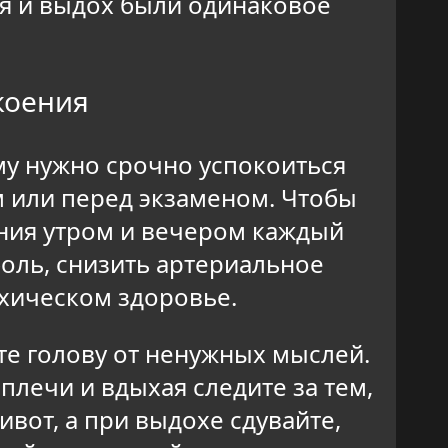
ия и выдох были одинаковое
коения
му нужно срочно успокоиться
м или перед экзаменом. Чтобы
ения утром и вечером каждый
боль, снизить артериальное
ихическом здоровье.
те голову от ненужных мыслей.
плечи и вдыхая следите за тем,
вот, а при выдохе сдувайте,