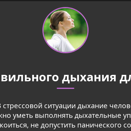
авильного дыхания д
 стрессовой ситуации дыхание челов
ажно уметь выполнять дыхательные уп
оиться, не допустить панического с