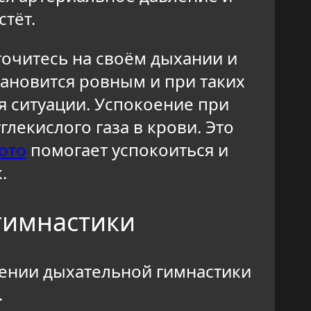
стёт.
точитесь на своём дыхании и
ановится ровным и при таких
я ситуации. Успокоение при
лекислого газа в крови. Это
ото
помогает успокоиться и
к.
гимнастики
нении дыхательной гимнастики
.