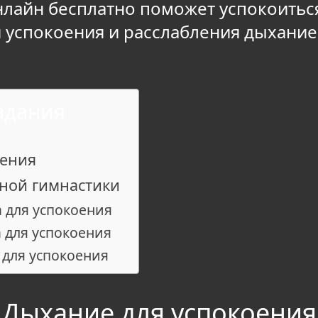
нлайн бесплатно поможет успокоиться
 успокоения и расслабления дыхание 
адания
оения
ной гимнастики
 для успокоения
 для успокоения
 для успокоения
Дыхание для успокоения