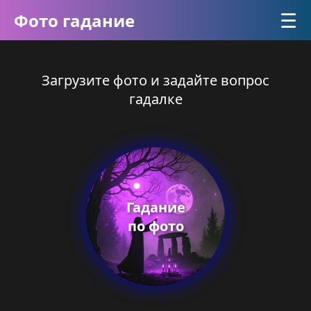
☰
Фото гадание
Загрузите фото и задайте вопрос
гадалке
Гадание
по фото