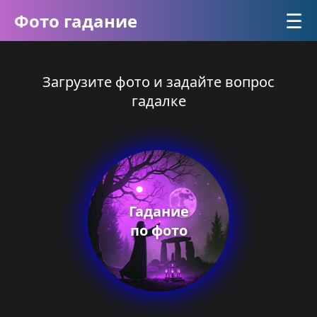
☰
Фото гадание
Загрузите фото и задайте вопрос
гадалке
Гадание
по фото