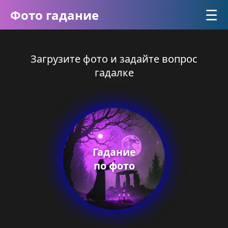
☰
Фото гадание
Загрузите фото и задайте вопрос
гадалке
Гадание
по фото