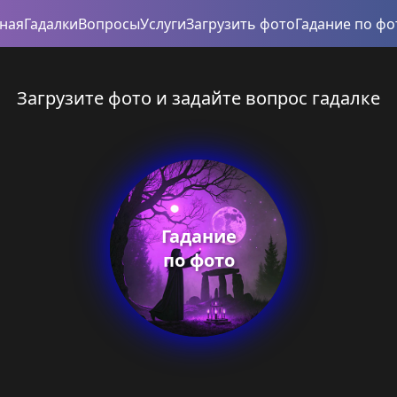
вная
Гадалки
Вопросы
Услуги
Загрузить фото
Гадание по фо
Загрузите фото и задайте вопрос гадалке
Гадание
по фото