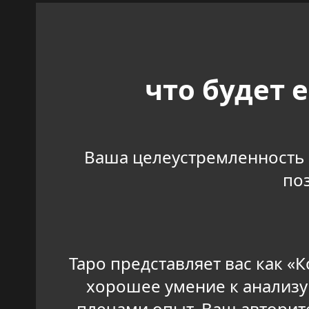
что будет 
Ваша целеустремленность 
по
Таро представляет вас как «
хорошее умение к анализу 
плечами опыт. Ваш авторите