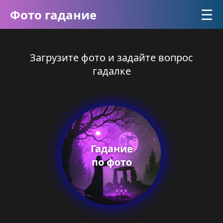
☰
Фото гадание
Загрузите фото и задайте вопрос
гадалке
Гадание
по фото