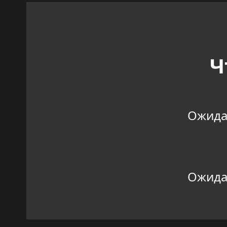
Ч
Ожидан
Ожидан