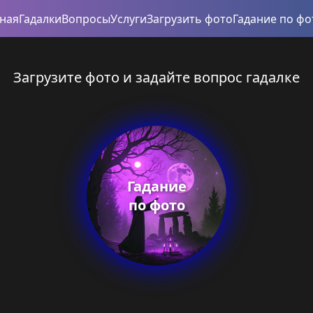
вная
Гадалки
Вопросы
Услуги
Загрузить фото
Гадание по фо
Загрузите фото и задайте вопрос гадалке
Гадание
по фото