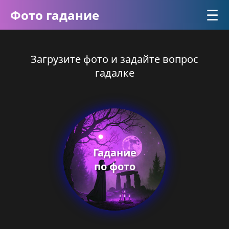
☰
Фото гадание
Загрузите фото и задайте вопрос
гадалке
Гадание
по фото