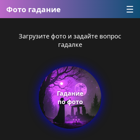
☰
Фото гадание
Загрузите фото и задайте вопрос
гадалке
Гадание
по фото