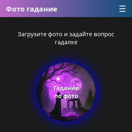
☰
Фото гадание
Загрузите фото и задайте вопрос
гадалке
Гадание
по фото