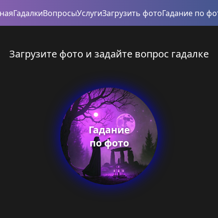
вная
Гадалки
Вопросы
Услуги
Загрузить фото
Гадание по фо
Загрузите фото и задайте вопрос гадалке
Гадание
по фото