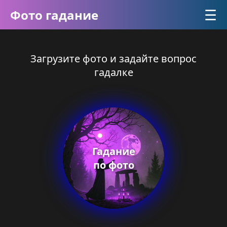
☰
Фото гадание
Загрузите фото и задайте вопрос
гадалке
Гадание
по фото