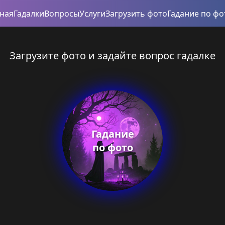
вная
Гадалки
Вопросы
Услуги
Загрузить фото
Гадание по фо
Загрузите фото и задайте вопрос гадалке
Гадание
по фото