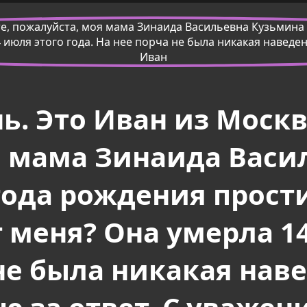
ь. Это Иван из Москв
я мама Зинаида Васи
 года рождения прост
меня? Она умерла 14
не была никакая нав