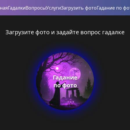
вная
Гадалки
Вопросы
Услуги
Загрузить фото
Гадание по фо
Загрузите фото и задайте вопрос гадалке
Гадание
по фото