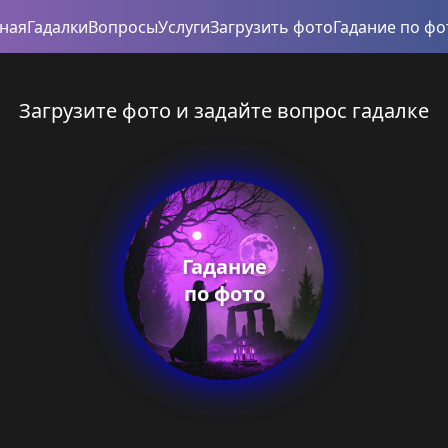
вная
Гадалки
Вопросы
Услуги
Загрузить фото
Гадание по фо
Загрузите фото и задайте вопрос гадалке
Гадание
по фото