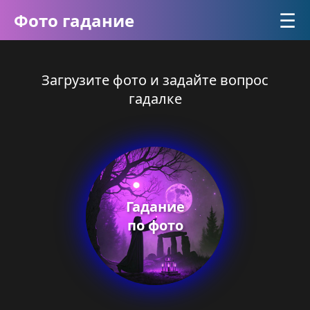
☰
Фото гадание
Загрузите фото и задайте вопрос
гадалке
Гадание
по фото