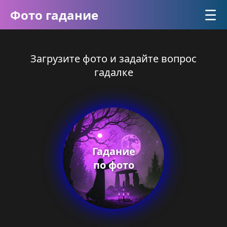
☰
Фото гадание
Загрузите фото и задайте вопрос
гадалке
Гадание
по фото