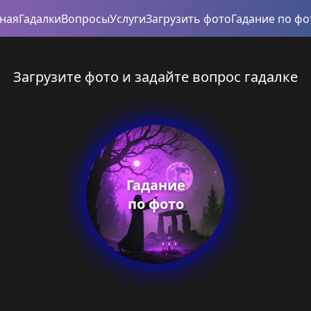
вная
Гадалки
Вопросы
Услуги
Загрузить фото
Гадание по фо
Загрузите фото и задайте вопрос гадалке
Гадание
по фото