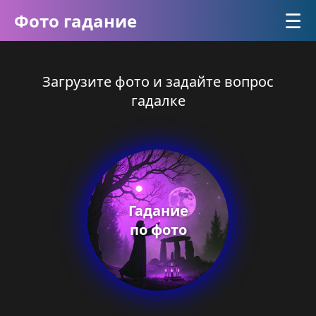
☰
Фото гадание
Загрузите фото и задайте вопрос
гадалке
Гадание
по фото