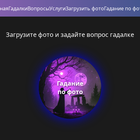
вная
Гадалки
Вопросы
Услуги
Загрузить фото
Гадание по фо
Загрузите фото и задайте вопрос гадалке
Гадание
по фото