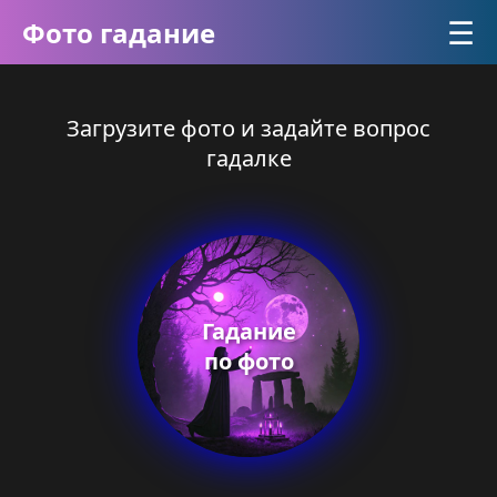
☰
Фото гадание
Загрузите фото и задайте вопрос
гадалке
Гадание
по фото