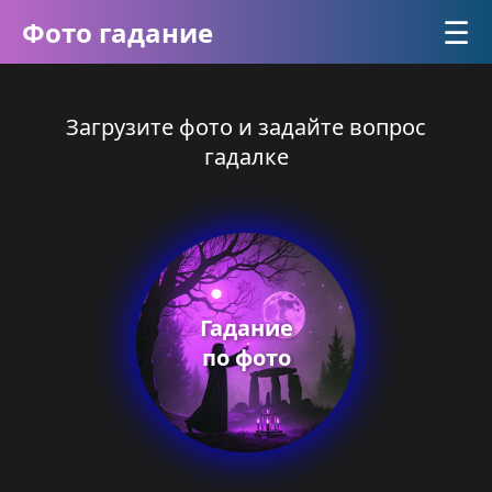
☰
Фото гадание
Загрузите фото и задайте вопрос
гадалке
Гадание
по фото