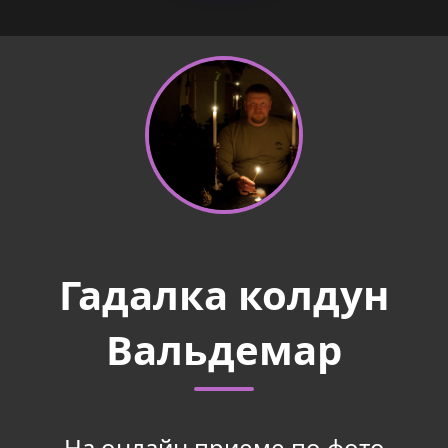
Гадалка колдун
Вальдемар
На онлайн приеме по фото