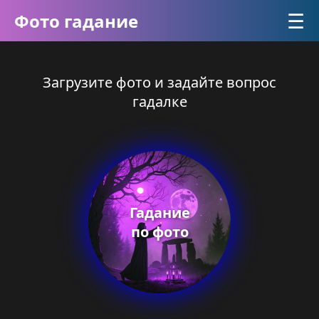
☰
Фото гадание
Загрузите фото и задайте вопрос
гадалке
Гадание
по фото