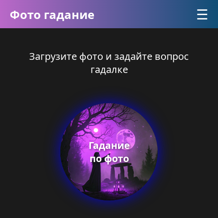
☰
Фото гадание
Загрузите фото и задайте вопрос
гадалке
Гадание
по фото