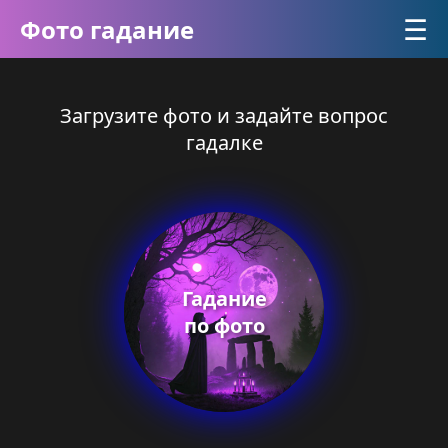
☰
Фото гадание
Загрузите фото и задайте вопрос
гадалке
Гадание
по фото