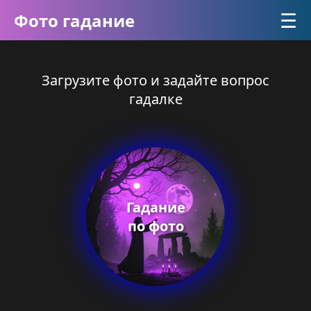
☰
Фото гадание
Загрузите фото и задайте вопрос
гадалке
Гадание
по фото