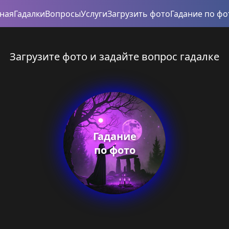
вная
Гадалки
Вопросы
Услуги
Загрузить фото
Гадание по фо
Загрузите фото и задайте вопрос гадалке
Гадание
по фото