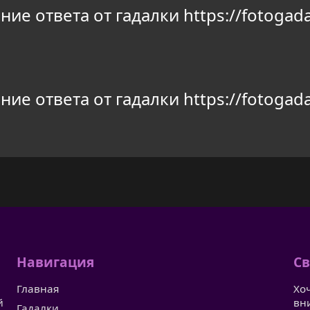
ие ответа от гадалки https://fotogada
ие ответа от гадалки https://fotogada
Навигация
Св
Главная
Хо
й
вн
Гадалки