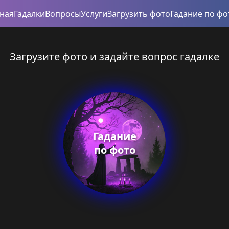
вная
Гадалки
Вопросы
Услуги
Загрузить фото
Гадание по фо
Загрузите фото и задайте вопрос гадалке
Гадание
по фото