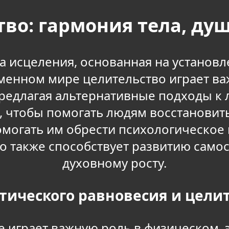
во: гармония тела, ду
а исцеления, основанная на установ
еменном мире целительство играет ва
редлагая альтернативные подходы к 
, чтобы помогать людям восстановит
помогать им обрести психологическое
о также способствует развитию само
духовному росту.
тического равновесия и цели
е играет важную роль в физическом,