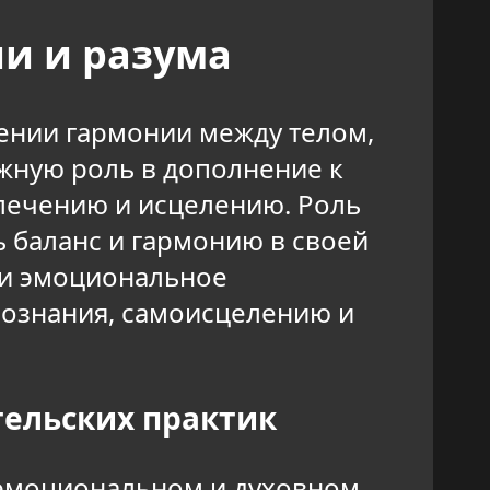
ши и разума
лении гармонии между телом,
жную роль в дополнение к
лечению и исцелению. Роль
ь баланс и гармонию в своей
 и эмоциональное
сознания, самоисцелению и
тельских практик
 эмоциональном и духовном