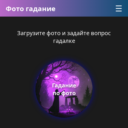
☰
Фото гадание
Загрузите фото и задайте вопрос
гадалке
Гадание
по фото