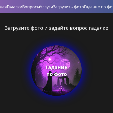
вная
Гадалки
Вопросы
Услуги
Загрузить фото
Гадание по фо
Загрузите фото и задайте вопрос гадалке
Гадание
по фото