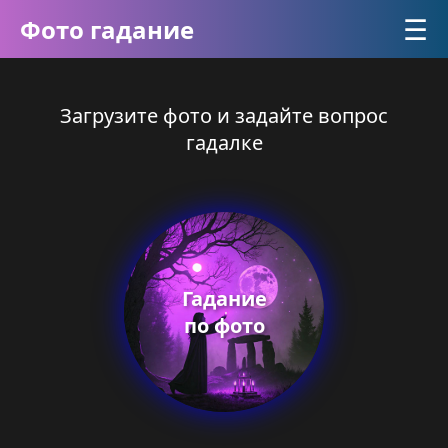
☰
Фото гадание
Загрузите фото и задайте вопрос
гадалке
Гадание
по фото