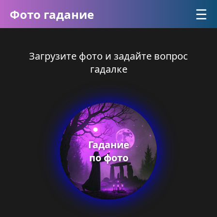
☰
Фото гадание
Загрузите фото и задайте вопрос
гадалке
Гадание
по фото