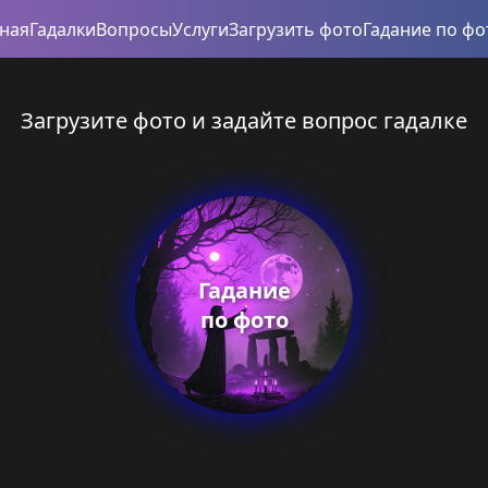
вная
Гадалки
Вопросы
Услуги
Загрузить фото
Гадание по фо
Загрузите фото и задайте вопрос гадалке
Гадание
по фото