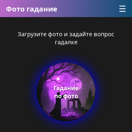
☰
Фото гадание
Загрузите фото и задайте вопрос
гадалке
Гадание
по фото