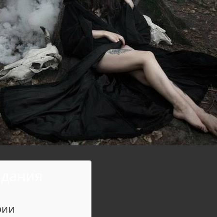
адания
рии