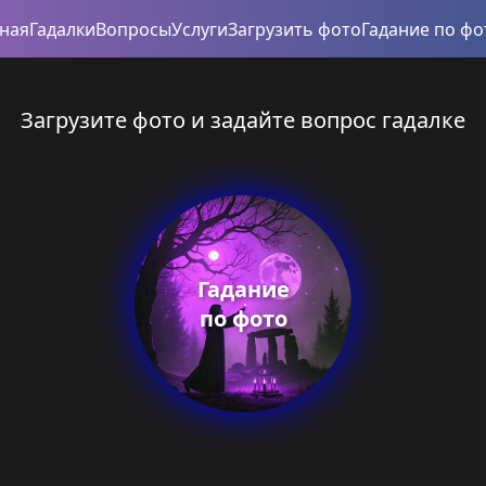
вная
Гадалки
Вопросы
Услуги
Загрузить фото
Гадание по фо
Загрузите фото и задайте вопрос гадалке
Гадание
по фото