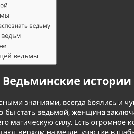
мой
ьмы
аспознать ведьму
 ведьм
не
ящей ведьмы
Ведьминские истории
ными знаниями, всегда боялись и чу
что бы стать ведьмой, женщина заключ
его магическую силу. Есть огромное 
етают верхом на метле, участие в шаб