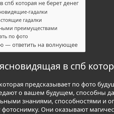
 спб которая не берет денег
сновидящие-гадалки
астоящие гадалки
жными преимуществами
ать по фото
ю — ответить на волнующее
ясновидящая в спб котор
которая предсказывает по фото будуще
ведают о вашем будущем, способны д
льными знаниями, способностями и оп
у фотоснимку. Они оказывают магиче