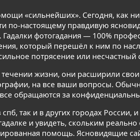
омощи «сильнейших». Сегодня, как н
йти по-настоящему правдивую яснови
.
Гадалки фотогадания — 100% профес
ния, который перешёл к ним по насл
сильное потрясение или несчастный 
в течении жизни, они расширили свои
ографии, на все ваши вопросы. Обы
 все обращаются за конфиденциальны
 спб, так и в других городах России, 
гадалке и увидеть, скольким реальн
цированная помощь. Ясновидящие сай