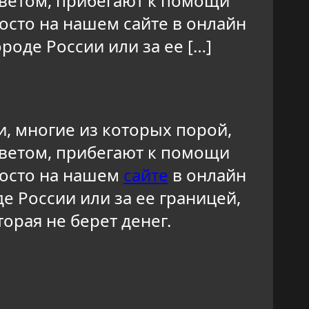
оветом, прибегают к помощи
осто на нашем сайте в онлайн
роде России или за ее […]
, многие из которых порой,
оветом, прибегают к помощи
росто на нашем
сайте
в онлайн
де России или за ее границей,
орая не берет денег.