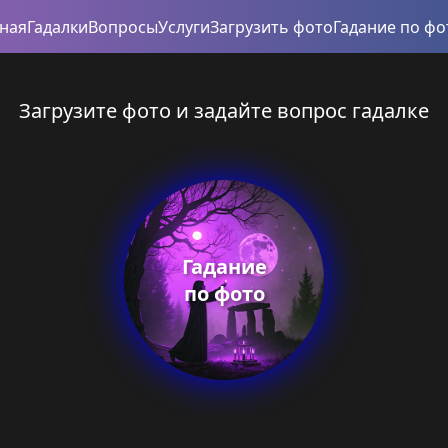
вная
Гадалки
Вопросы
Услуги
Загрузить фото
Гадание по фо
Загрузите фото и задайте вопрос гадалке
Гадание
по фото