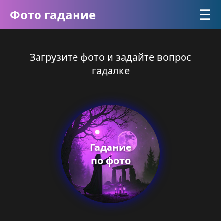
☰
Фото гадание
Загрузите фото и задайте вопрос
гадалке
Гадание
по фото