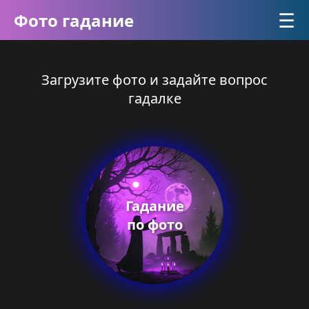
☰
Фото гадание
Загрузите фото и задайте вопрос
гадалке
Гадание
по фото