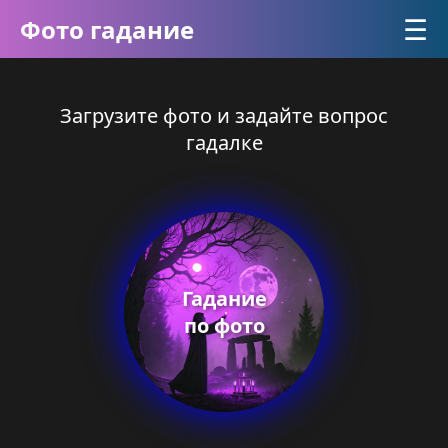
☰
Фото гадание
Загрузите фото и задайте вопрос
гадалке
Гадание
по фото