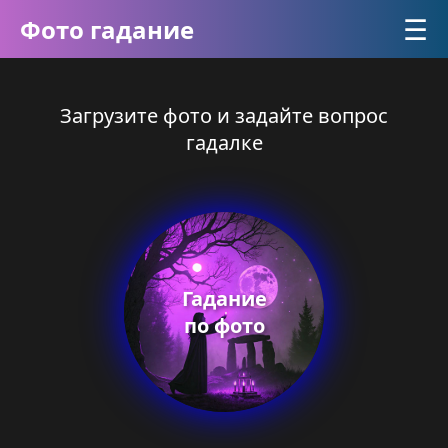
☰
Фото гадание
Загрузите фото и задайте вопрос
гадалке
Гадание
по фото