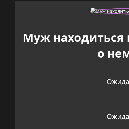
Муж находиться н
о не
Ожидан
Ожидан