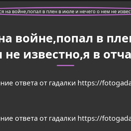
а войне,попал в пле
м не известно,я в отч
ие ответа от гадалки https://fotogada
ие ответа от гадалки https://fotogada