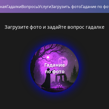
вная
Гадалки
Вопросы
Услуги
Загрузить фото
Гадание по фо
Загрузите фото и задайте вопрос гадалке
Гадание
по фото