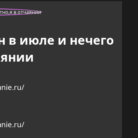
н в июле и нечего
аянии
nie.ru/
nie.ru/