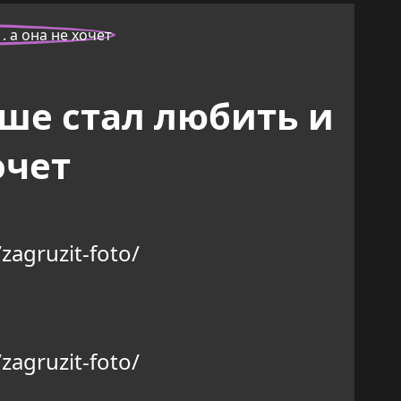
ьше стал любить и
очет
zagruzit-foto/
zagruzit-foto/