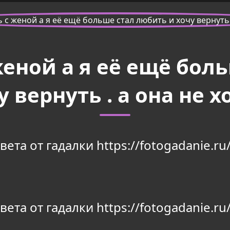
еной а я её ещё бол
у вернуть . а она не х
та от гадалки https://fotogadanie.ru/
та от гадалки https://fotogadanie.ru/