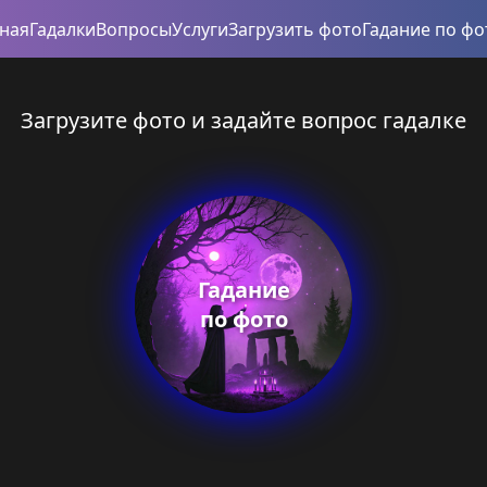
вная
Гадалки
Вопросы
Услуги
Загрузить фото
Гадание по фо
Загрузите фото и задайте вопрос гадалке
Гадание
по фото